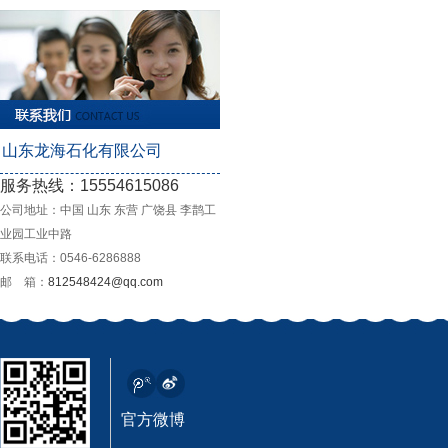
旺润经典 极压抗磨锂基脂
山东龙海石化有限公司
服务热线：15554615086
领润 螺纹|丝扣|密封专用脂
公司地址：中国 山东 东营 广饶县 李鹊工
业园工业中路
联系电话：0546-6286888
邮 箱：
812548424@qq.com
极压锂基润滑脂
官方微博