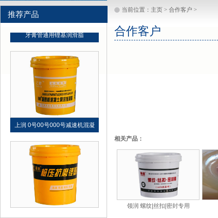
当前位置：
主页
>
合作客户
>
推荐产品
合作客户
牙膏管通用锂基润滑脂
上润 0号00号000号减速机混凝
相关产品：
领润 螺纹|丝扣|密封专用