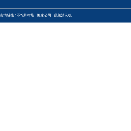
友情链接 :
不饱和树脂
搬家公司
蔬菜清洗机
MP-3高温润滑脂
聚脲润滑脂