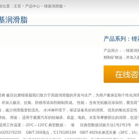
前位置：
主页
>
产品中心
>
锂基润滑脂
>
基润滑脂
产品系列：锂
产品简介：：锂基润
精制矿物油，并加入
经典 极压抗磨锂基脂我们致力于高级润滑脂的开发与生产，为用户量身定制个性化润
，并加入极压、抗氧、防锈等添加剂精制而成。 性能： 含有无铅极压添加剂，重负荷
性，减少润滑脂变软流失。 水冲淋环境下，保证设备良好的润滑。 优良的氧化安定性
锈蚀。 用途： 适用于载重汽车的轮轴承、底盘、电机、水泵等摩擦部位的润滑，也
 适用工作温度：-20℃～120℃ 典型数据： 项 目典型数据试验方法1号2号3号
mm325276235 GB/T 269滴点，℃176185189 GB/T 4929水淋流失量（38℃，1h