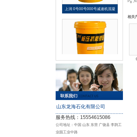
P
,
B
上润 0号00号000号减速机混凝
相关
旺润经典 极压抗磨锂基脂
山东龙海石化有限公司
服务热线：15554615086
领润 螺纹|丝扣|密封专用脂
公司地址：中国 山东 东营 广饶县 李鹊工
业园工业中路