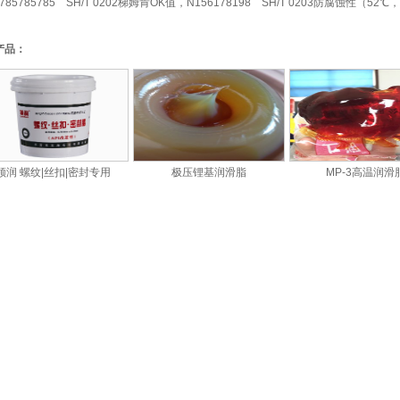
N785785785 SH/T 0202梯姆肯OK值，N156178198 SH/T 0203防腐蚀性（52℃，4
产品：
领润 螺纹|丝扣|密封专用
极压锂基润滑脂
MP-3高温润滑