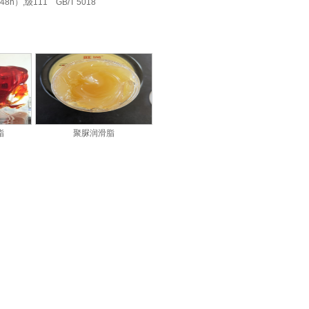
8h）,级111 GB/T 5018
脂
聚脲润滑脂