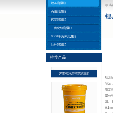
锂基润滑脂
当
高温润滑脂
锂
钙基润滑脂
领润 轧辊轴承通用润滑脂
二硫化钼润滑脂
000#半流体润滑脂
特种润滑脂
推荐产品
牙膏管通用锂基润滑脂
旺润
物油
安定
部位
滑。
0.1