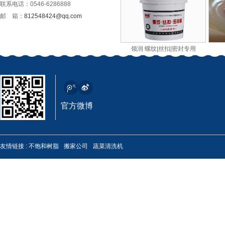
联系电话：0546-6286888
邮 箱：
812548424@qq.com
领润 螺纹|丝扣|密封专用
极压锂基润滑脂
官方微博
友情链接 :
不饱和树脂
搬家公司
蔬菜清洗机
MP-3高温润滑脂