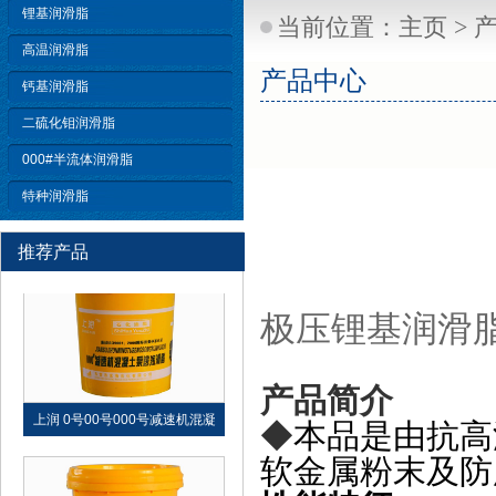
锂基润滑脂
当前位置：
主页
>
高温润滑脂
产品中心
钙基润滑脂
领润 轧辊轴承通用润滑脂
二硫化钼润滑脂
000#半流体润滑脂
特种润滑脂
推荐产品
极压锂基润滑
牙膏管通用锂基润滑脂
产品简介
◆
本品是由抗高
软金属粉末及防