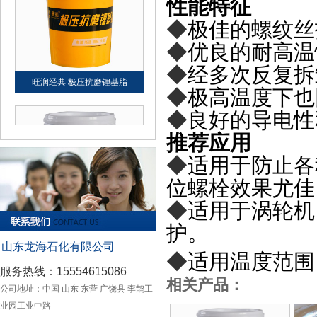
性能特征
上润 0号00号000号减速机混凝
◆
极佳的螺纹丝
◆
优良的耐高温
◆
经多次反复拆
◆
极高温度下也
◆
良好的导电性
推荐应用
旺润经典 极压抗磨锂基脂
◆
适用于防止各
位螺栓效果尤佳
◆
适用于涡轮机
护。
山东龙海石化有限公司
◆
适用温度范围：
服务热线：15554615086
相关产品：
领润 螺纹|丝扣|密封专用脂
公司地址：中国 山东 东营 广饶县 李鹊工
业园工业中路