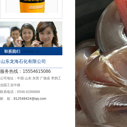
旺润经典 极压抗磨锂基脂
山东龙海石化有限公司
服务热线：15554615086
领润 螺纹|丝扣|密封专用脂
公司地址：中国 山东 东营 广饶县 李鹊工
业园工业中路
联系电话：0546-6286888
邮 箱：
812548424@qq.com