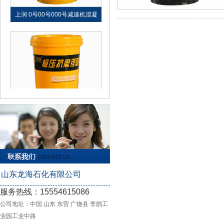
上润 0号00号000号减速机混凝
旺润经典 极压抗磨锂基脂
山东龙海石化有限公司
服务热线：15554615086
领润 螺纹|丝扣|密封专用脂
公司地址：中国 山东 东营 广饶县 李鹊工
业园工业中路