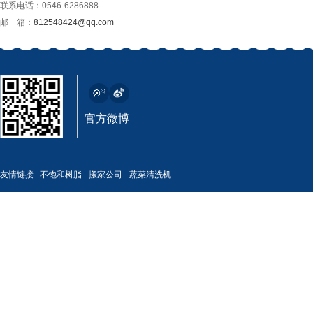
联系电话：0546-6286888
邮 箱：
812548424@qq.com
极压锂基润滑脂
官方微博
友情链接 :
不饱和树脂
搬家公司
蔬菜清洗机
MP-3高温润滑脂