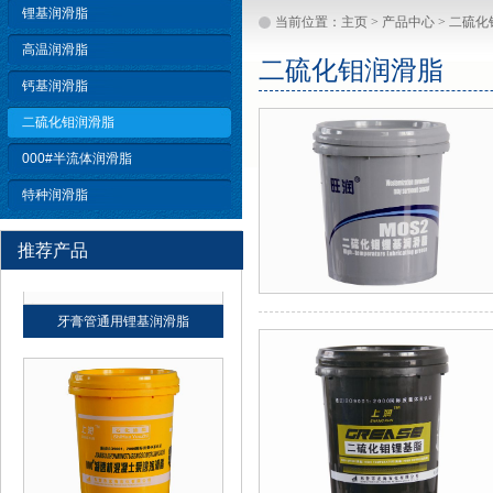
锂基润滑脂
当前位置：
主页
>
产品中心
>
二硫化
高温润滑脂
二硫化钼润滑脂
钙基润滑脂
领润 轧辊轴承通用润滑脂
二硫化钼润滑脂
000#半流体润滑脂
特种润滑脂
推荐产品
牙膏管通用锂基润滑脂